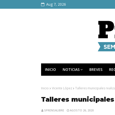
Aug 7, 2026
INICIO
NOTICIAS
BREVES
RE
Inicio
Vicente López
Talleres municipales reali
Talleres municipales
SPRENSALIBRE
AGOSTO 26, 2020