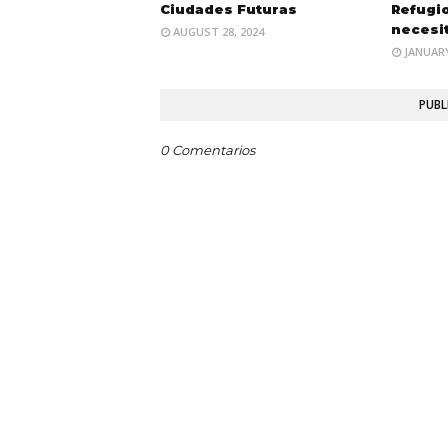
Ciudades Futuras
Refugio
necesi
AUGUST 28, 2024
JANUARY
PUBL
0 Comentarios