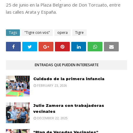
25 de junio en la Plaza Belgrano de Don Torcuato, entre
las calles Arata y España.
Tags
"Tigre con vos"
opera
Tigre
ENTRADAS QUE PUEDEN INTERESARTE
Cuidado de la primera infancia
FEBRUARY 23, 2026
Julio Zamora con trabajadoras
vecinales
DECEMBER 22, 2025
"Plan de Veredas Vecinales"