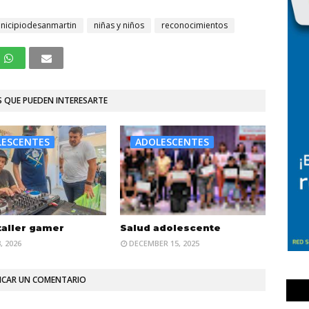
nicipiodesanmartin
niñas y niños
reconocimientos
 QUE PUEDEN INTERESARTE
LESCENTES
ADOLESCENTES
taller gamer
Salud adolescente
, 2026
DECEMBER 15, 2025
ICAR UN COMENTARIO