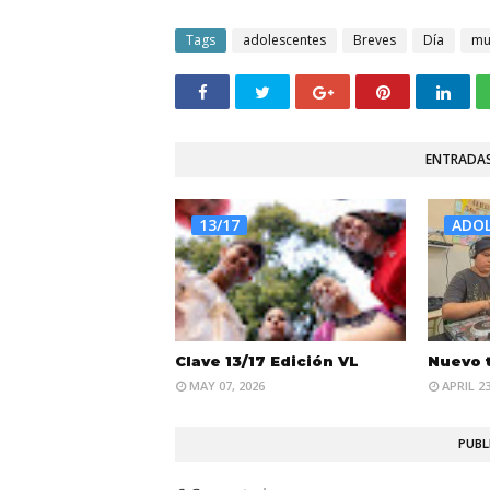
Tags
adolescentes
Breves
Día
mu
ENTRADAS
13/17
ADO
Clave 13/17 Edición VL
Nuevo 
MAY 07, 2026
APRIL 23
PUBL