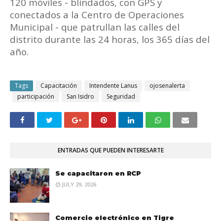
120 móviles - blindados, con GPS y
conectados a la Centro de Operaciones
Municipal - que patrullan las calles del
distrito durante las 24 horas, los 365 días del
año.
Tags
Capacitación
Intendente Lanus
ojosenalerta
participación
San Isidro
Seguridad
ENTRADAS QUE PUEDEN INTERESARTE
Se capacitaron en RCP
JULY 29, 2026
Comercio electrónico en Tigre