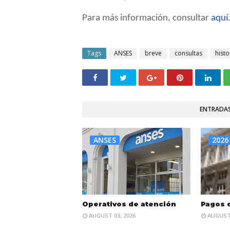
Para más información, consultar
aquí
Tags
ANSES
breve
consultas
histo
ENTRADAS
ANSES
2026
Operativos de atención
Pagos 
AUGUST 03, 2026
AUGUST 