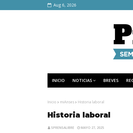
Aug 6, 2026
INICIO
NOTICIAS
BREVES
RE
Inicio
miAnses
Historia laboral
Historia laboral
SPRENSALIBRE
MAYO 27, 2025