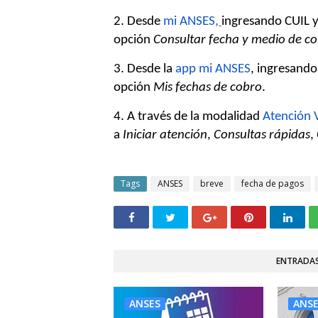
2. Desde
mi ANSES
,
ingresando CUIL y 
opción
Consultar fecha
y medio de c
3. Desde la
app mi ANSES
, ingresando
opción
Mis fechas de cobro
.
4. A través de la modalidad
Atención V
a
Iniciar atención
,
Consultas rápidas
,
Tags
ANSES
breve
fecha de pagos
ENTRADAS
ANSES
ANS