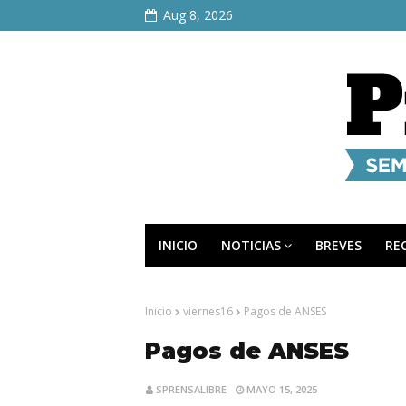
Aug 8, 2026
INICIO
NOTICIAS
BREVES
RE
Inicio
viernes16
Pagos de ANSES
Pagos de ANSES
SPRENSALIBRE
MAYO 15, 2025