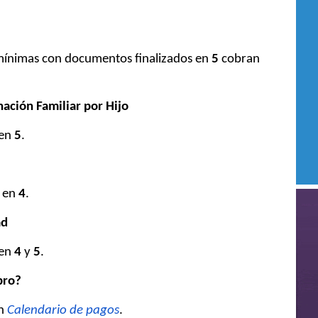
s mínimas con documentos finalizados en
5
cobran
nación Familiar por Hijo
 en
5
.
s en
4
.
ad
 en
4
y
5
.
bro?
ón
Calendario de pagos
.