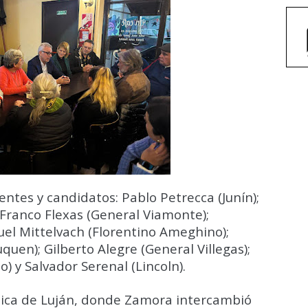
ntes y candidatos: Pablo Petrecca (Junín);
; Franco Flexas (General Viamonte);
huel Mittelvach (Florentino Ameghino);
uen); Gilberto Alegre (General Villegas);
o) y Salvador Serenal (Lincoln).
ílica de Luján, donde Zamora intercambió