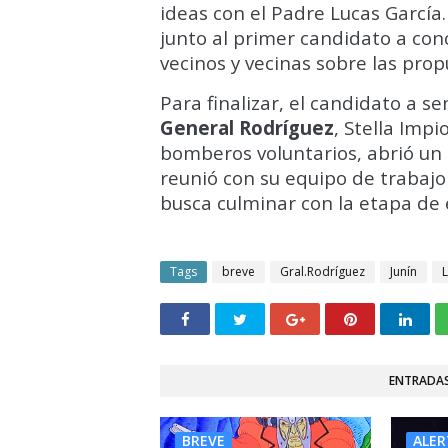
ideas con el Padre Lucas García.
junto al primer candidato a conce
vecinos y vecinas sobre las pro
Para finalizar, el candidato a s
General Rodríguez
, Stella Imp
bomberos voluntarios, abrió un
reunió con su equipo de trabajo
busca culminar con la etapa de 
Tags
breve
Gral.Rodríguez
Junín
L
ENTRADAS
BREVE
ALER