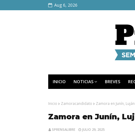
Aug 6, 2026
INICIO
NOTICIAS
BREVES
RE
Inicio
Zamoracandidato
Zamora en Junín, Luján
Zamora en Junín, Luj
SPRENSALIBRE
JULIO 29, 2025