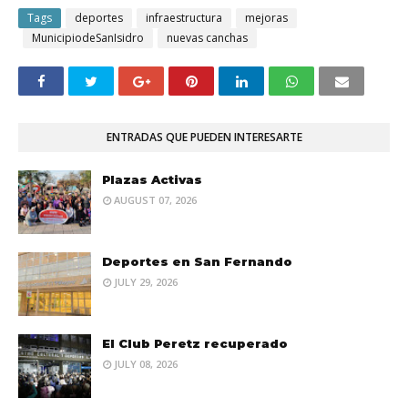
Tags
deportes
infraestructura
mejoras
MunicipiodeSanIsidro
nuevas canchas
ENTRADAS QUE PUEDEN INTERESARTE
Plazas Activas
AUGUST 07, 2026
Deportes en San Fernando
JULY 29, 2026
El Club Peretz recuperado
JULY 08, 2026