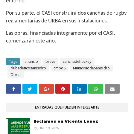
entorno.
Por su parte, el CASI construirá dos canchas de rugby
reglamentarias de URBA en sus instalaciones.
Las obras, financiadas íntegramente por el CASI,
comenzarán este año.
Tags
anuncio
breve
canchadehockey
clubatléticosanisidro
cmpo6
MunicipiodeSanIsidro
Obras
ENTRADAS QUE PUEDEN INTERESARTE
Reclamos en Vicente López
JUNE 19, 2026