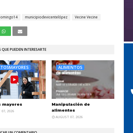
domingo14
municipiodevicentelópez
Vecine Vecine
 QUE PUEDEN INTERESARTE
LTOSMAYORES
ALIMENTOS
s mayores
Manipulación de
alimentos
07, 2026
AUGUST 07, 2026
ICAR UN COMENTARIO