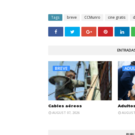
Tags
breve
CCMunro
cine gratis
ENTRADAS
BREVE
ADU
Cables aéreos
Adulto
AUGUST 07, 2026
AUGUST 
PUBL