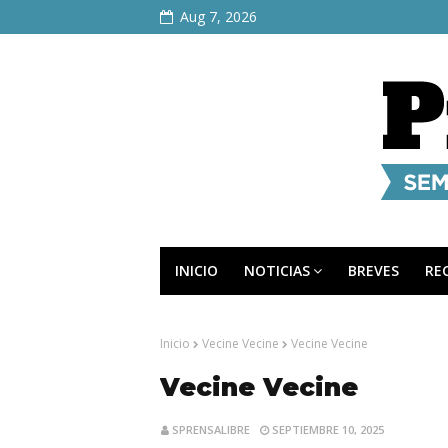
Aug 7, 2026
INICIO
NOTICIAS
BREVES
RE
Inicio
Vecine Vecine
Vecine Vecine
Vecine Vecine
SPRENSALIBRE
SEPTIEMBRE 10, 2025