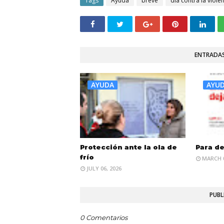
Tags
Ayuda
breve
día contra la viol
ENTRADAS
AYUDA
AYU
Protección ante la ola de
Para de
frío
MARCH 0
JULY 06, 2026
PUBL
0 Comentarios