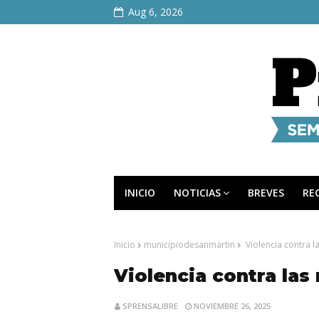
Aug 6, 2026
INICIO
NOTICIAS
BREVES
RE
Inicio
municipiodesanmartin
Violencia contra l
Violencia contra las
SPRENSALIBRE
NOVIEMBRE 26, 2025