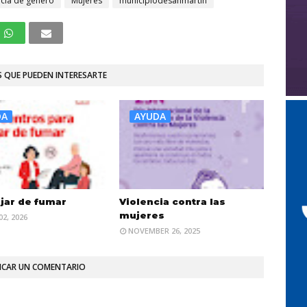
encia de género
Mujeres
municipiodesanmartin
 QUE PUEDEN INTERESARTE
DA
AYUDA
jar de fumar
Violencia contra las
mujeres
2, 2026
NOVEMBER 26, 2025
ICAR UN COMENTARIO