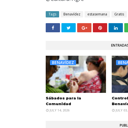
Tags
Benavídez
estasemana
Gratis
ENTRADAS
BENAVÍDEZ
BENA
Sábados para la
Contro
Comunidad
Benaví
JULY 14, 2026
JULY 03,
PUBL