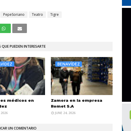
PepeSoriano
Teatro
Tigre
 QUE PUEDEN INTERESARTE
VÍDEZ
BENAVÍDEZ
les médicos en
Zamora en la empresa
dez
Romet S.A
 2026
JUNE 24, 2026
ICAR UN COMENTARIO