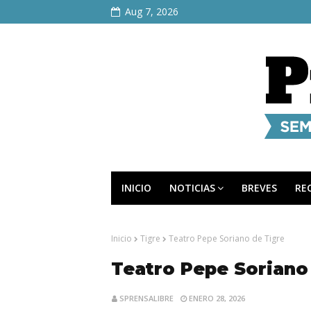
Aug 7, 2026
INICIO
NOTICIAS
BREVES
RE
Inicio
Tigre
Teatro Pepe Soriano de Tigre
Teatro Pepe Soriano
SPRENSALIBRE
ENERO 28, 2026