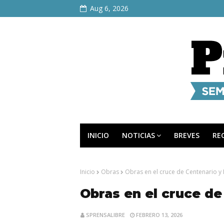
Aug 6, 2026
INICIO
NOTICIAS
BREVES
RE
Inicio
Obras
Obras en el cruce de Centenario y
Obras en el cruce d
SPRENSALIBRE
FEBRERO 13, 2026