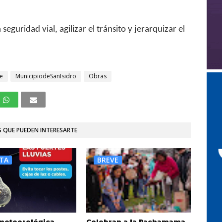
seguridad vial, agilizar el tránsito y jerarquizar el
e
MunicipiodeSanIsidro
Obras
 QUE PUEDEN INTERESARTE
TA
BREVE
 meteorológica
Celebran a la Pachamama