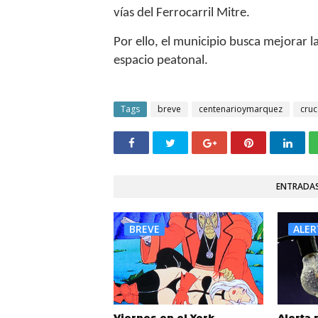
vías del Ferrocarril Mitre.
Por ello, el municipio busca mejorar la 
espacio peatonal.
Tags
breve
centenarioymarquez
cruc
ENTRADAS
BREVE
ALER
Viernes en el York
Alerta