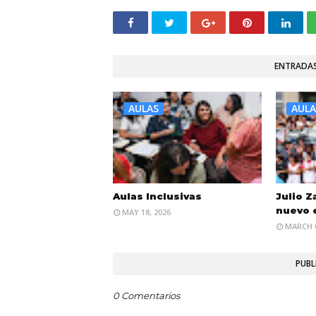
ENTRADAS
AULAS
AULA
Aulas Inclusivas
Julio 
nuevo e
MAY 18, 2026
MARCH 0
PUBL
0 Comentarios