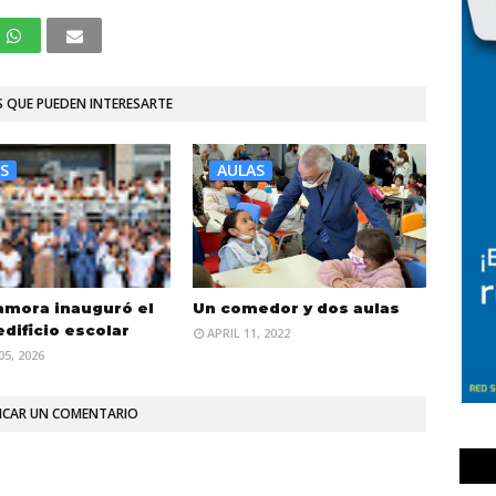
 QUE PUEDEN INTERESARTE
S
AULAS
Zamora inauguró el
Un comedor y dos aulas
dificio escolar
APRIL 11, 2022
5, 2026
ICAR UN COMENTARIO