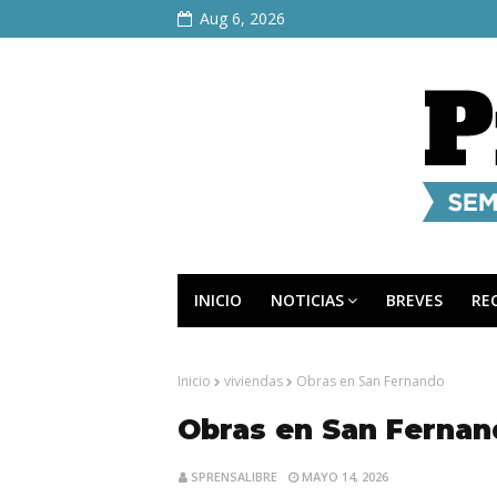
Aug 6, 2026
INICIO
NOTICIAS
BREVES
RE
Inicio
viviendas
Obras en San Fernando
Obras en San Ferna
SPRENSALIBRE
MAYO 14, 2026