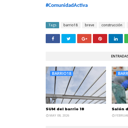
#ComunidadActiva
Tags
barrio18
breve
construcción
ENTRADAS
BARRIO18
BARR
SUM del barrio 18
Salón 
MAY 08, 2026
FEBRUAR