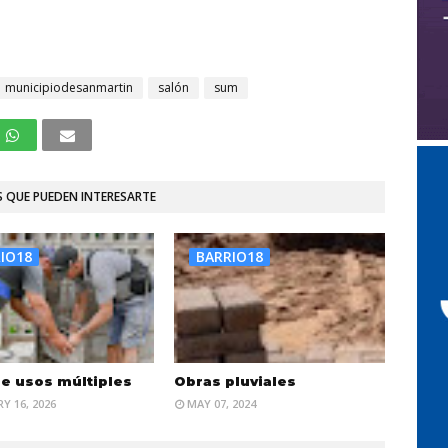
municipiodesanmartin
salón
sum
 QUE PUEDEN INTERESARTE
IO18
BARRIO18
de usos múltiples
Obras pluviales
Y 16, 2026
MAY 07, 2024