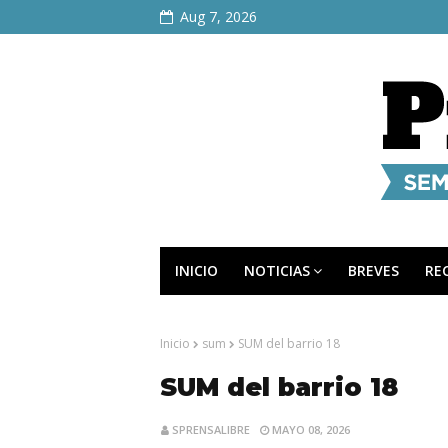
Aug 7, 2026
INICIO
NOTICIAS
BREVES
RE
Inicio
sum
SUM del barrio 18
SUM del barrio 18
SPRENSALIBRE
MAYO 08, 2026