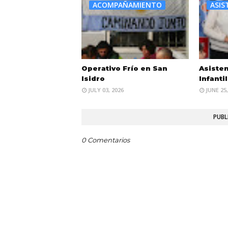
ACOMPAÑAMIENTO
ASIS
Operativo Frío en San
Asisten
Isidro
Infantil
JULY 03, 2026
JUNE 25,
PUBL
0 Comentarios