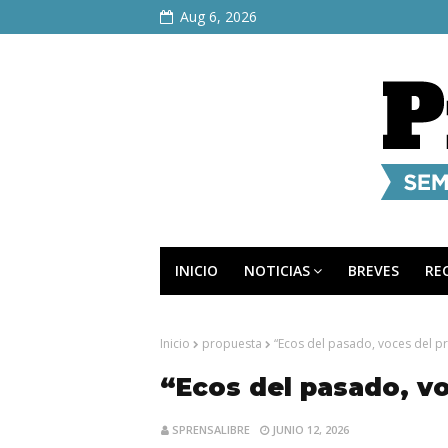
Aug 6, 2026
INICIO
NOTICIAS
BREVES
RE
Inicio
propuesta
“Ecos del pasado, voces del p
“Ecos del pasado, v
SPRENSALIBRE
JUNIO 12, 2026