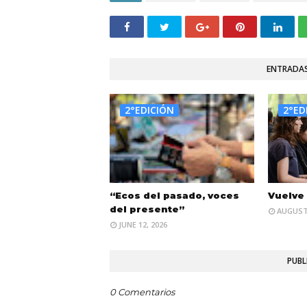
ENTRADAS
2°EDICIÓN
2°ED
“Ecos del pasado, voces
Vuelve
del presente”
AUGUST 
JUNE 12, 2026
PUBL
0 Comentarios