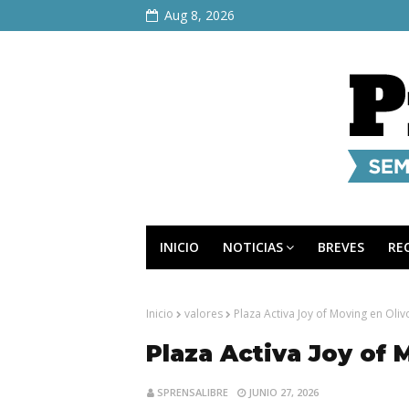
Aug 8, 2026
INICIO
NOTICIAS
BREVES
RE
Inicio
valores
Plaza Activa Joy of Moving en Oliv
Plaza Activa Joy of 
SPRENSALIBRE
JUNIO 27, 2026