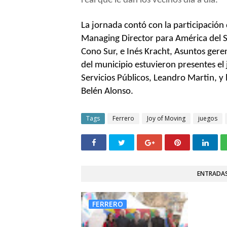
real que le dan los vecinos día a día.
La jornada contó con la participación
Managing Director para América del 
Cono Sur, e Inés Kracht, Asuntos gere
del municipio estuvieron presentes el 
Servicios Públicos, Leandro Martin, y 
Belén Alonso.
Tags
Ferrero
Joy of Moving
juegos
ENTRADAS
FERRERO