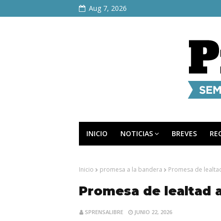
Aug 7, 2026
INICIO
NOTICIAS
BREVES
RE
Inicio
promesa a la bandera
Promesa de lealta
Promesa de lealtad a
SPRENSALIBRE
JUNIO 22, 2026